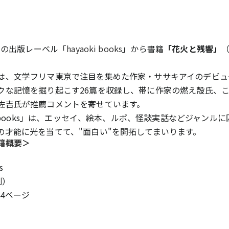
当社の出版レーベル「
hayaoki books
」から書籍
「花火と残響」
（
は、文学フリマ東京で注目を集めた作家・ササキアイのデビュ
クな記憶を掘り起こす26篇を収録し、帯に作家の燃え殻氏、
佐吉氏が推薦コメントを寄せています。
ki books」は、エッセイ、絵本、ルポ、怪談実話などジャンル
の才能に光を当てて、"面白い"を開拓してまいります。
籍概要＞
s
別）
44ページ