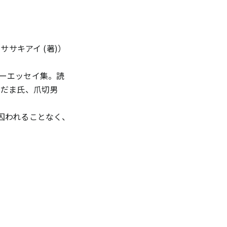
ササキアイ (著)）
ーエッセイ集。読
こだま氏、爪切男
に囚われることなく、