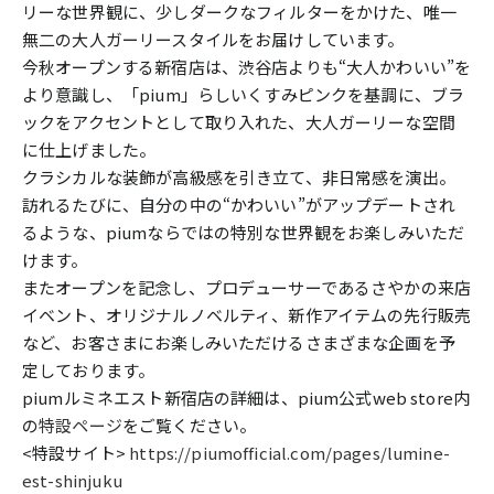
リーな世界観に、少しダークなフィルターをかけた、唯一
無二の大人ガーリースタイルをお届けしています。
今秋オープンする新宿店は、渋谷店よりも“大人かわいい”を
より意識し、「pium」らしいくすみピンクを基調に、ブラ
ックをアクセントとして取り入れた、大人ガーリーな空間
に仕上げました。
クラシカルな装飾が高級感を引き立て、非日常感を演出。
訪れるたびに、自分の中の“かわいい”がアップデートされ
るような、piumならではの特別な世界観をお楽しみいただ
けます。
またオープンを記念し、プロデューサーであるさやかの来店
イベント、オリジナルノベルティ、新作アイテムの先行販売
など、お客さまにお楽しみいただけるさまざまな企画を予
定しております。
piumルミネエスト新宿店の詳細は、pium公式web store内
の
特設ページ
をご覧ください。
<特設サイト>
https://piumofficial.com/pages/lumine-
est-shinjuku